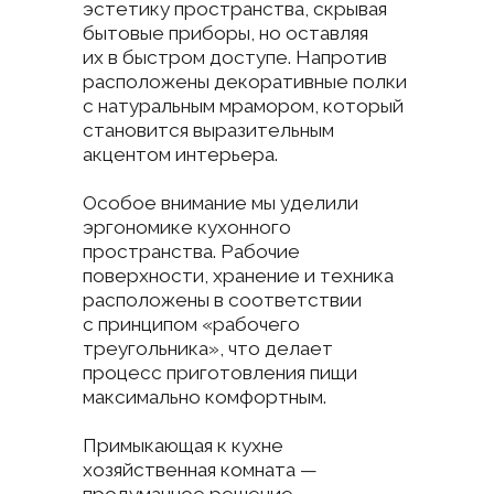
материалы и нейтральную
цветовую гамму, создающую
атмосферу спокойствия
и умиротворения.
Текстиль высокого качества
дополняет общее впечатление
сдержанной элегантности.
Посмотреть панораму
спальни