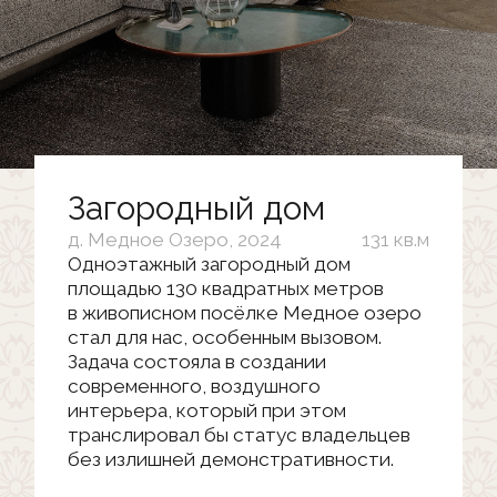
Загородный дом
д. Медное Озеро, 2024
131 кв.м
Одноэтажный загородный дом
площадью 130 квадратных метров
в живописном посёлке Медное озеро
стал для нас, особенным вызовом.
Задача состояла в создании
современного, воздушного
интерьера, который при этом
транслировал бы статус владельцев
без излишней демонстративности.
Мы выбрали концепцию «скрытого
престижа» — когда роскошь
проявляется в деталях, качестве
материалов и продуманности каждого
сантиметра пространства, а не
в кричащем декоре. Такой подход
позволяет создать действительно
комфортную среду, где эстетика
и функциональность существуют
в идеальном балансе.