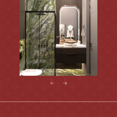
Отдельная зона для приёма гостей,
включающая обеденную зону, сауну
и душ, стала настоящим оазисом
релаксации в доме. Здесь
мы создали атмосферу спа-
пространства, используя
натуральные материалы
и продуманное освещение.
Центральное место занимает
круглый стол из тёмного дерева
с мраморной вставкой в центре,
окружённый уютными креслами.
Такое расположение
способствует комфортным
и расслабляющим беседам,
чаю или чтению.