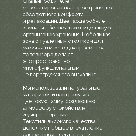
В душевой зоне мы использовали
керамогранит необычного
зеленого оттенка как на полу, так
и на стенах. Остальная часть
потолка и стен выполнена в белом
цвете, что визуально увеличивает
высоту помещения и создаёт
ощущение «растворяющегося»
пространства.
Посмотреть панораму