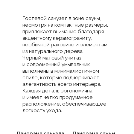
роскошь не нуждается в кричащих
проявлениях
. Она раскрывается
в качестве материалов,
продуманности каждой детали
и гармоничном сочетании эстетики
и функциональности.
Загородный дом в д. Медный завод
Ленинградской области стал
пространством, где современная
стилистика обрела особую глубину
благодаря вниманию к деталям
и уважению к натуральным
материалам.
Здесь
престиж ощущается,
но не демонстрируется
— именно
в этом и заключается истинная
элегантность современного
интерьера.