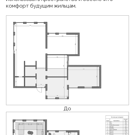
Центральное место в доме
занимает просторная гостиная
с камином. Это пространство
спроектировано как
многофункциональная зона
для отдыха и общения. Камин
с лаконичным порталом становится
естественным центром