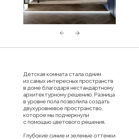
Гостевой санузел в зоне сауны,
несмотря на компактные размеры,
привлекает внимание благодаря
акцентному керамограниту,
необычной раковине и элементам
из натурального дерева.
Черный матовый унитаз
и современный умывальник
выполнены в минималистичном
стиле, которые подчеркивают
элегантность всего интерьера.
Каждая деталь эргономична
и имеет четко продуманное
расположение, обеспечивающее
легкость ухода.
Панорама санузла
Панорама сауны