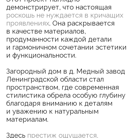
Обсудить
Портфолио
проект
+7-905-228-38-58
О нас
Этапы работы
г.Санкт-Петербург,
ул. Конторская д.15б
Услуги
офис 118
Публикации
FAQ
Курс «Китай для дизайнера»
ТУР В ГУАНЧЖОУ
ТУР В ШАНХАЙ
Политика конфиденциальности
Согласие на рекламную рассылку