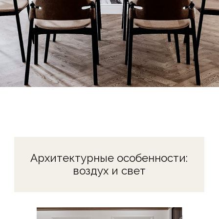
Главными союзниками в создании
ощущения простора стали
высокие потолки (от 3 до 3,5
метров) и панорамные окна,
опоясывающие гостиную
по периметру. Это архитектурное
решение наполняет дом
естественным светом и визуально
расширяет пространство,
создавая ощущение единения
с окружающей природой.
Интересно, что мы намеренно
использовали минималистичные
оконные профили, чтобы
максимизировать площадь
остекления и усилить эффект
«парящего» пространства.
В результате граница между