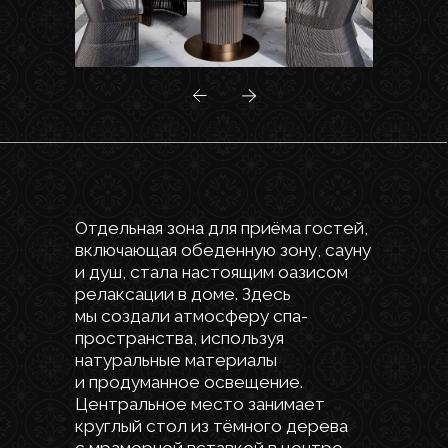
Если вы планируете ремонт, мы готовы помочь
вам создать пространство, которое будет
одновременно красивым, функциональным
и выгодным.
Обращайтесь, и мы сделаем ваш проект
уникальным!
Обсудить
проект
Оставьте свои данные
и мы свяжемся с Вами
для
обсуждения деталей