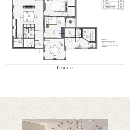
композиции, вокруг которого
организована зона отдыха
с просторным диваном.
Мы сознательно отказались
от перегруженного декора
в пользу нескольких выразительных
акцентов — натурального камня
в отделке и тщательно
подобранного освещения.
Сценарии света продуманы таким
образом, чтобы создавать разное
настроение в зависимости
от времени суток и потребностей
хозяев.
Посмотреть панораму
гостиной