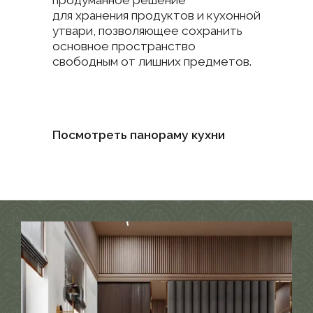
Детская комната стала одним
из самых интересных пространств
в доме благодаря нестандартному
архитектурному решению. Разница
в уровне пола позволила создать
двухуровневое пространство,
которое мы подчеркнули
с помощью цветового решения.
Глубокие синие и зеленые оттенки
в сочетании со светлыми тонами
создают сложную, но гармоничную
композицию. Центральным