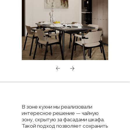
Спальня родителей
спроектирована как пространство
абсолютного комфорта
и релаксации. Две гардеробные
комнаты обеспечивают идеальную
организацию хранения. Небольшая
зона с туалетным столиком для
макияжа и место для просмотра
телевизора делают
это пространство
многофункциональным,
не перегружая его визуально.
Мы использовали натуральные