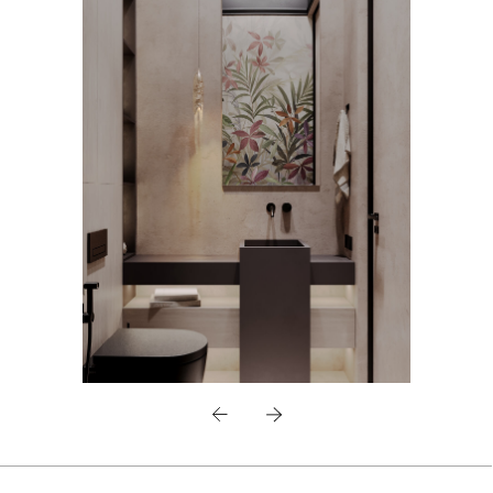
фасады присутствуют практически
во всех помещениях — ведь
с естественной красотой дерева
действительно ничто не может
сравниться. В сочетании
с натуральным камнем они создают
ощущение подлинной роскоши,
которая не нуждается
в дополнительных украшениях.
Особое внимание мы уделили
организации хранения. Помимо
гардеробных в спальне, в доме
предусмотрена входная
гардеробная, позволяющая скрыть
от глаз верхнюю одежду и обувь
как хозяев, так и гостей.
Этот проект наглядно
демонстрирует, что настоящая