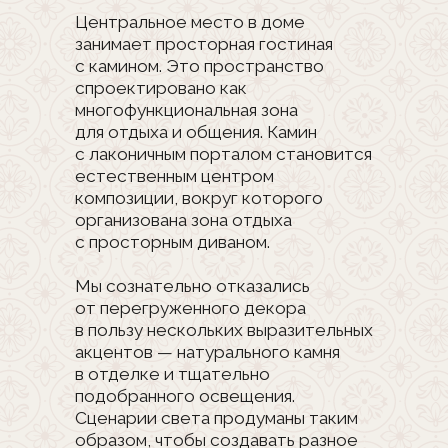
Такой подход позволяет сохранить
эстетику пространства, скрывая
бытовые приборы, но оставляя
их в быстром доступе. Напротив
расположены декоративные полки
с натуральным мрамором, который
становится выразительным
акцентом интерьера.
Особое внимание мы уделили
эргономике кухонного
пространства. Рабочие
поверхности, хранение и техника
расположены в соответствии
с принципом «рабочего
треугольника», что делает
процесс приготовления пищи
максимально комфортным.
Примыкающая к кухне
хозяйственная комната —
продуманное решение
для хранения продуктов и кухонной
утвари, позволяющее сохранить
основное пространство