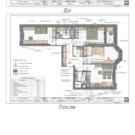
общей дизайнерской концепцией,
основанной на сочетании
функциональности, современной
эстетики и индивидуального
подхода к каждому помещению.
Цветовая гамма построена
на нейтральных тонах с яркими
акцентами в детских комнатах.
Особое внимание уделено
деталям: качественные материалы,
продуманное освещение,
текстильные элементы и декор
создают гармоничную
и комфортную атмосферу. Каждое
пространство отражает характер
и интересы его обитателей, при
этом сохраняя целостность
общего дизайна.