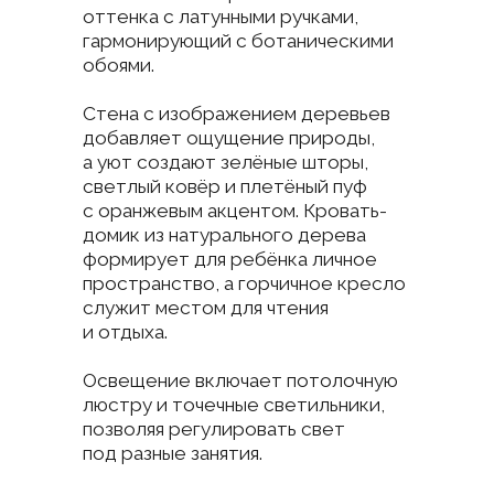
Основная ванная выполнена
в светлых тонах с мраморной
плиткой, создающей ощущение
простора. Центральный элемент —
подвесная тумба с умывальником
и фасадами без ручек,
подчёркивающими минимализм.
Большое зеркало с подсветкой
визуально расширяет
пространство, а точечные
светильники обеспечивают
равномерное освещение. Ванна
с душем отделена лёгкой бежевой
занавеской, позволяющей
трансформировать зону.
Система хранения продумана:
тумба, ниши и полки вмещают все
необходимое. Минимум декора —
ваза с сухоцветами и флаконы.
Интерьер объединяет