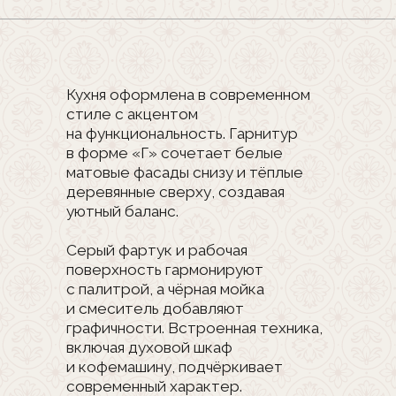
создающими атмосферу уюта.
Центральный акцент — кровать
с мягким пудровым изголовьем,
контрастирующим с белым бельём,
а стена за ним сочетает дерево,
мраморный рисунок и бежевую
окраску.
Встроенный шкаф
и минималистичная тумба
под телевизор поддерживают
лаконичность, многоуровневое
освещение с латунными акцентами
добавляет тепла. Пудровые шторы
перекликаются с цветом кровати,
а немногочисленные детали — ваза
и рамка — вносят личный штрих.
Особое очарование пространству
придаёт светлая кошка,
гармонично вписывающаяся
в интерьер.