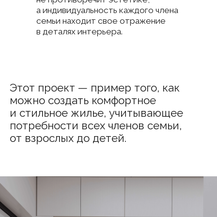
Обсудить
Портфолио
проект
+7-905-228-38-58
О нас
Этапы работы
г.Санкт-Петербург,
ул. Конторская д.15б
Услуги
офис 118
Публикации
FAQ
Курс «Китай для дизайнера»
ТУР В ГУАНЧЖОУ
ТУР В ШАНХАЙ