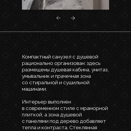
Квартира в ЖК «Новое Купчино»
демонстрирует современный
подход к организации семейного
пространства,
где функциональность
не противоречит эстетике,
а индивидуальность каждого члена
семьи находит свое отражение
в деталях интерьера.
Этот проект — пример того, как
можно создать комфортное
и стильное жилье, учитывающее
потребности всех членов семьи,