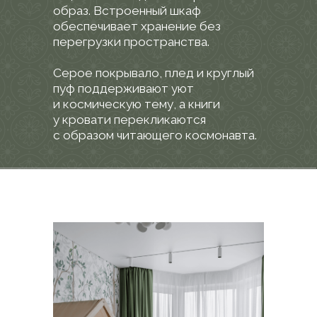
Компактный санузел с душевой
рационально организован: здесь
размещены душевая кабина, унитаз,
умывальник и прачечная зона
со стиральной и сушильной
машинами.
Интерьер выполнен
в современном стиле с мраморной
плиткой, а зона душевой
с панелями под дерево добавляет
тепла и контраста. Стеклянная
перегородка зонирует
пространство, сохраняя его
целостность.
Хранение обеспечивают тумба
под умывальником и встроенные
шкафы, а техника установлена
в колонну для экономии места.
Круглое зеркало над машиной
выполняет практичную функцию
и визуально расширяет помещение.