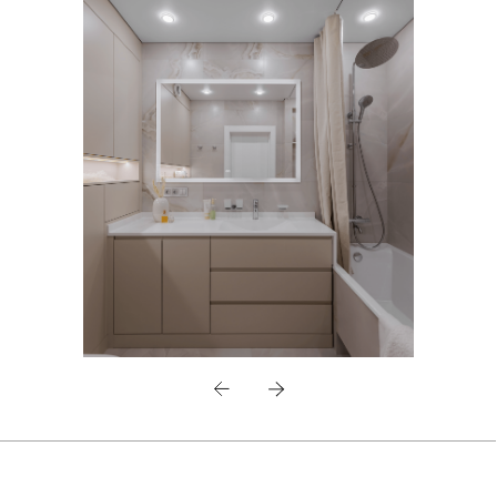
Если вы планируете ремонт, мы готовы помочь
вам создать пространство, которое будет
одновременно красивым, функциональным
и выгодным.
Обращайтесь, и мы сделаем ваш проект
уникальным!
Обсудить
проект
Оставьте свои данные