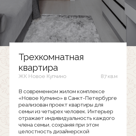
Трехкомнатная
квартира
ЖК Новое Купчино
87 кв.м
В современном жилом комплексе
«Новое Купчино» в Санкт-Петербурге
реализован проект квартиры для
семьи из четырех человек. Интерьер
отражает индивидуальность каждого
члена семьи, сохраняя при этом
целостность дизайнерской
концепции. Пространство
организовано с учетом потребностей
родителей и двух детей — мальчика
и девочки, для которых созданы
персонализированные комнаты.