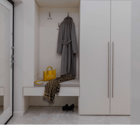
Политика конфиденциальности
Согласие на рекламную рассылку
Договор-оферта
ИП Павлова Марина Евгеньевна
ИНН 720324874667
ОГРНИП 324470400060920
info@pavlova.pro
2026 ©
Все права защищены
Разработка сайта Ермолаева
Веб