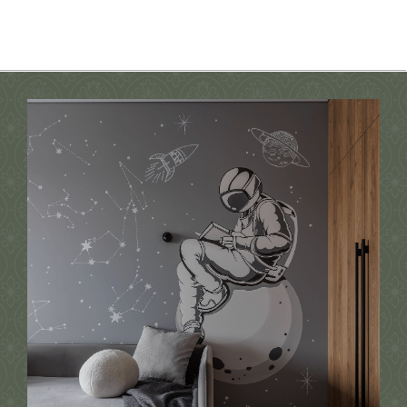
на зелёный. Центральный
элемент — шкаф оливкового
оттенка с латунными ручками,
гармонирующий с ботаническими
обоями.
Стена с изображением деревьев
добавляет ощущение природы,
а уют создают зелёные шторы,
светлый ковёр и плетёный пуф
с оранжевым акцентом. Кровать-
домик из натурального дерева
формирует для ребёнка личное
пространство, а горчичное кресло
служит местом для чтения
и отдыха.
Освещение включает потолочную
люстру и точечные светильники,
позволяя регулировать свет
под разные занятия.