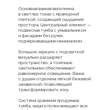
и мы свяжемся с Вами
для
обсуждения деталей
проекта и
рассчета
стоимости
Имя
Телефон
+7
E-mail