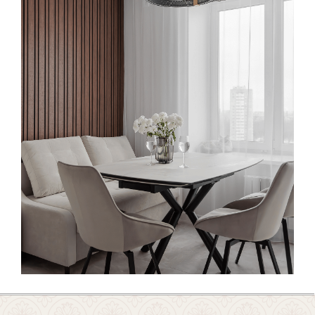
деревянные сверху, создавая
уютный баланс.
Серый фартук и рабочая
поверхность гармонируют
с палитрой, а чёрная мойка
и смеситель добавляют
графичности. Встроенная техника,
включая духовой шкаф
и кофемашину, подчёркивает
современный характер.
Продуманное хранение, удобное
расположение зон и встроенный
телевизор делают пространство
практичным и комфортным.