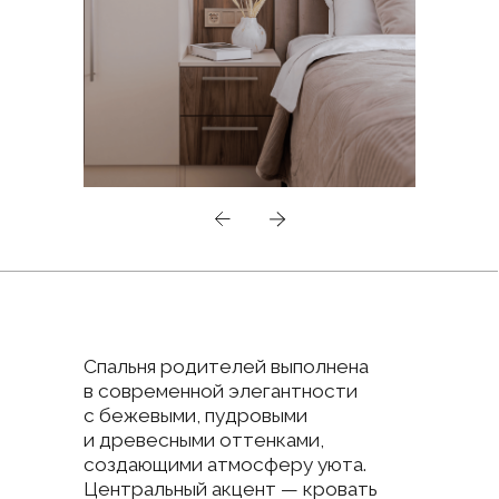
Комната мальчика оформлена
в серой гамме, служащей фоном
для росписи на космическую тему.
Центральный акцент — космонавт
с книгой на планете, окружённый
звёздами, созвездиями и ракетой.
Сдержанная палитра и мебель
в серых тонах с деревянными
акцентами создают современный
образ. Встроенный шкаф
обеспечивает хранение без
перегрузки пространства.
Серое покрывало, плед и круглый
пуф поддерживают уют
и космическую тему, а книги
у кровати перекликаются
с образом читающего космонавта.